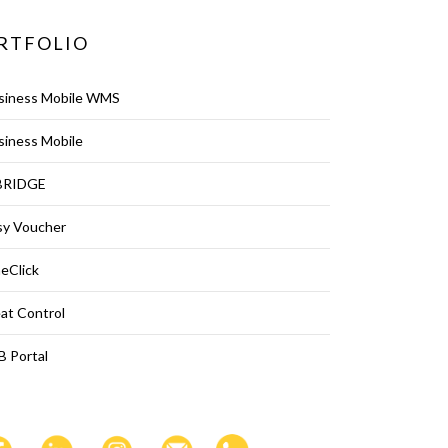
RTFOLIO
siness Mobile WMS
siness Mobile
BRIDGE
sy Voucher
eClick
at Control
B Portal